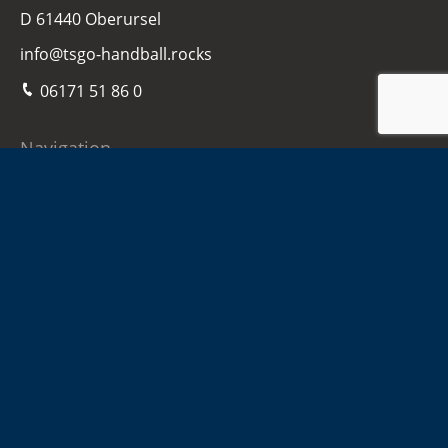
D 61440 Oberursel
info@tsgo-handball.rocks
06171 51 86 0
Navigation
Home
Damen
Herren
Jugend
Sponsoren
Infos
Kontakt